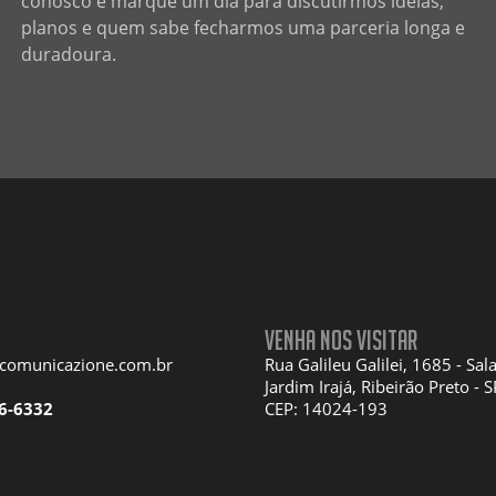
conosco e marque um dia para discutirmos ideias,
planos e quem sabe fecharmos uma parceria longa e
duradoura.
Venha nos visitar
acomunicazione.com.br
Rua Galileu Galilei, 1685 - Sal
Jardim Irajá, Ribeirão Preto - S
6-6332
CEP: 14024-193