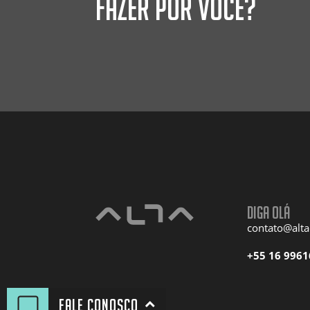
fazer por você?
Diga olá
contato@alt
+55 16 9961
Fale conosco