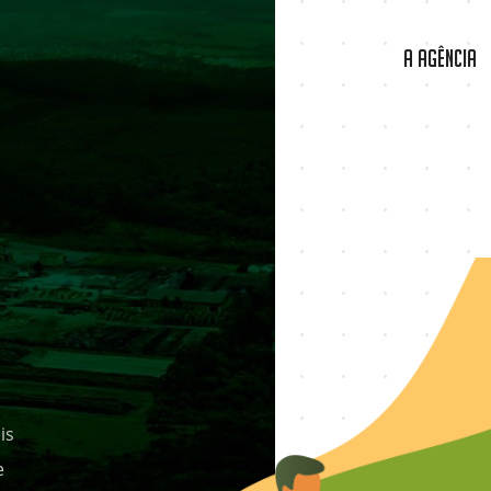
A Agência
is
e