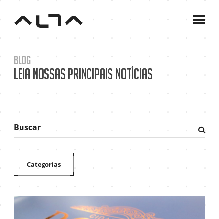
A
Agê
C
Blog
P
Leia nossas principais notícias
B
C
Buscar
Fazer
pesqu
Categorias