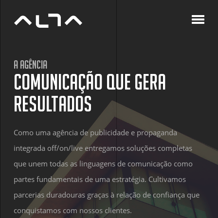
A
Agê
C
A Agência
P
Comunicação que gera
B
C
resultados
Como uma agência de publicidade e propaganda
integrada off/on/live entregamos soluções completas
que unem todas as linguagens de comunicação como
partes fundamentais de uma estratégia. Cultivamos
parcerias duradouras graças à relação de confiança que
conquistamos com nossos clientes.