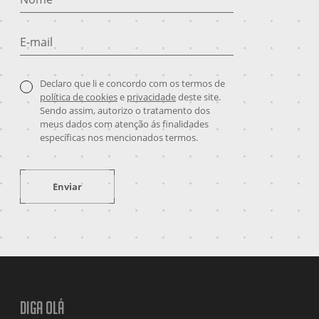
E-mail
Declaro que li e concordo com os termos de
política de cookies
e
privacidade
deste site.
Sendo assim, autorizo o tratamento dos
meus dados com atenção ás finalidades
específicas nos mencionados termos.
Enviar
Diga olá