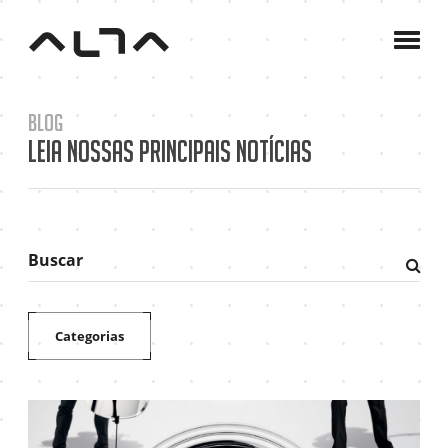
A
Agê
C
Blog
P
Leia nossas principais notícias
B
C
Buscar
Fazer
pesqu
Categorias