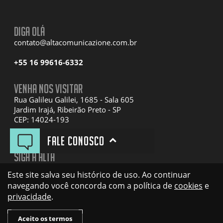
Diga olá
contato@altacomunicazione.com.br
+55 16 99616-6332
Venha nos visitar
Rua Galileu Galilei, 1685 - Sala 605
Jardim Irajá, Ribeirão Preto - SP
CEP: 14024-193
Fale conosco
Siga a Alta
Facebook
Este site salva seu histórico de uso. Ao continuar
Instagram
navegando você concorda com a política de
cookies
e
Linkedin
privacidade
.
YouTube
Aceito os termos