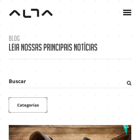
A
Agê
C
Blog
P
Leia nossas principais notícias
B
C
Buscar
Fazer
pesqu
Categorias