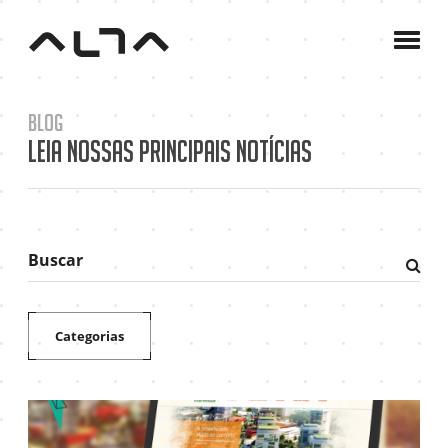
A
Agê
C
Blog
P
Leia nossas principais notícias
B
C
Buscar
Fazer
pesqu
Categorias