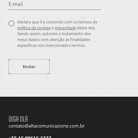
E-mail
Declaro que li e concordo com os termos de
política de cookies
e
privacidade
deste site.
Sendo assim, autorizo o tratamento dos
meus dados com atenção ás finalidades
específicas nos mencionados termos.
Enviar
Diga olá
contato@altacomunicazione.com.br