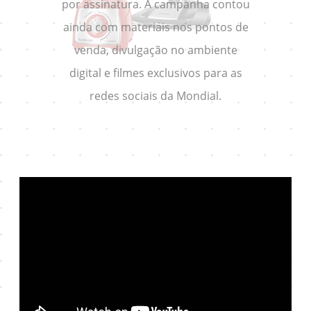
por assinatura. A campanha contou
ainda com materiais nos pontos de
venda, divulgação no ambiente
digital e filmes exclusivos para as
redes sociais da Mondial.