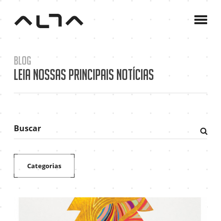
A
Agê
C
Blog
P
Leia nossas principais notícias
B
C
Buscar
Fazer
pesqu
Categorias