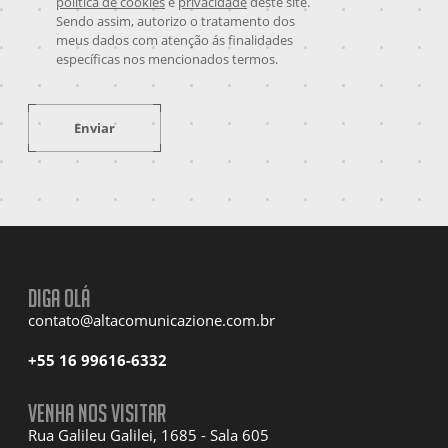
política de cookies
e
privacidade
deste site.
Sendo assim, autorizo o tratamento dos
meus dados com atenção ás finalidades
específicas nos mencionados termos.
Enviar
Diga olá
contato@altacomunicazione.com.br
+55 16 99616-6332
Venha nos visitar
Rua Galileu Galilei, 1685 - Sala 605