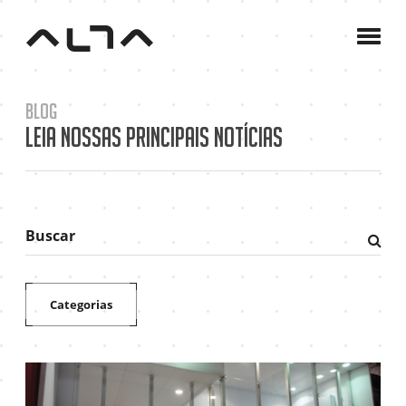
A
Agê
C
Blog
P
Leia nossas principais notícias
B
C
Buscar
Fazer
pesqu
Categorias