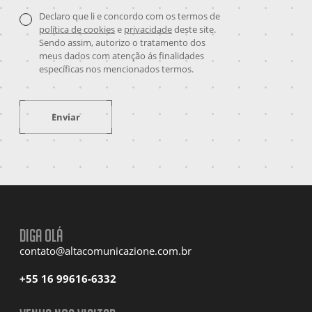
Declaro que li e concordo com os termos de
política de cookies
e
privacidade
deste site.
Sendo assim, autorizo o tratamento dos
meus dados com atenção ás finalidades
específicas nos mencionados termos.
Enviar
Diga olá
contato@altacomunicazione.com.br
+55 16 99616-6332