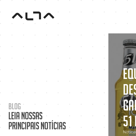
Eq
de
ga
Blog
Leia nossas
51 
principais notícias
Notícia