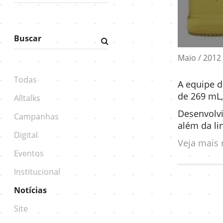
Buscar
Fazer
pesquisa
Maio / 2012
Todas
A equipe d
de 269 mL,
Alltalks
Desenvolvi
Campanhas
além da li
Digital
Veja mais 
Eventos
Institucional
Notícias
Site