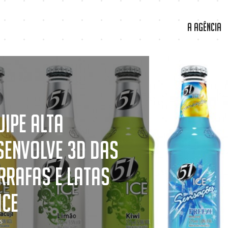
A Agência
uipe Alta
senvolve 3D das
rrafas e latas
Ice
s