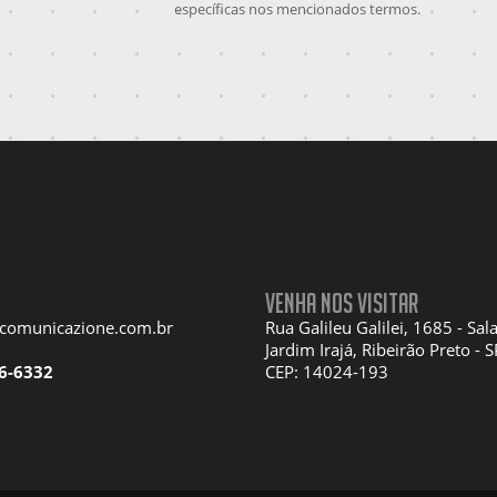
específicas nos mencionados termos.
Venha nos visitar
acomunicazione.com.br
Rua Galileu Galilei, 1685 - Sal
Jardim Irajá, Ribeirão Preto - S
6-6332
CEP: 14024-193