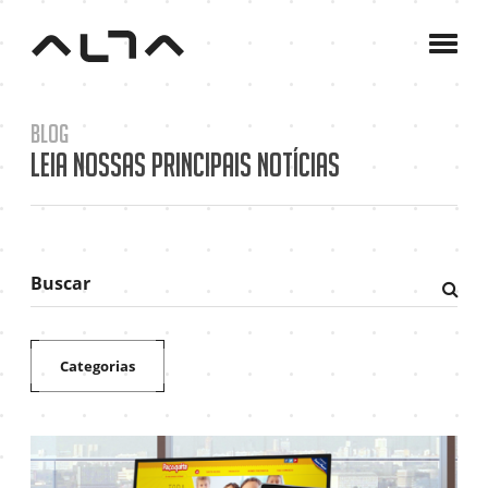
A
Agê
C
Blog
P
Leia nossas principais notícias
B
C
Buscar
Fazer
pesqu
Categorias