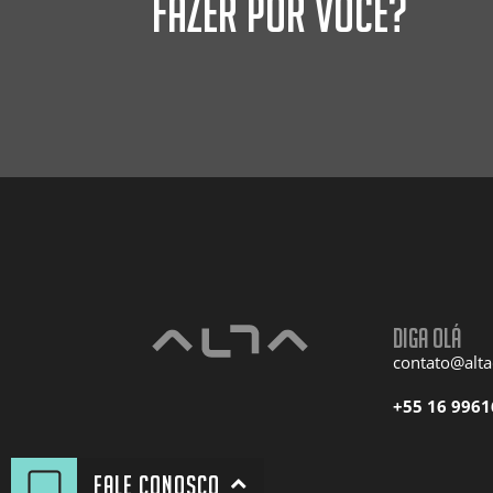
fazer por você?
Diga olá
contato@alt
+55 16 9961
Fale conosco