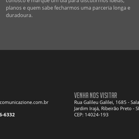
conosco e marque um dia para discutirmos ideias,
planos e quem sabe fecharmos uma parceria longa e
duradoura.
Venha nos visitar
acomunicazione.com.br
Rua Galileu Galilei, 1685 - Sal
Jardim Irajá, Ribeirão Preto - S
6-6332
CEP: 14024-193