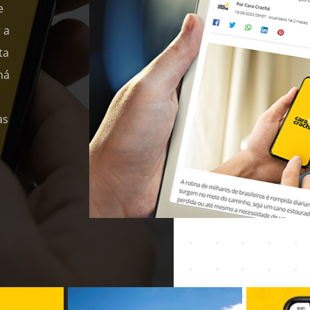
e
 a
ta
há
as