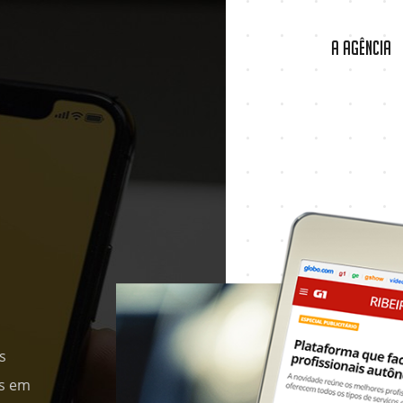
A Agência
s
as em