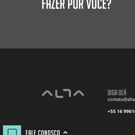
fazer por você?
Diga olá
contato@alt
+55 16 9961
Fale conosco