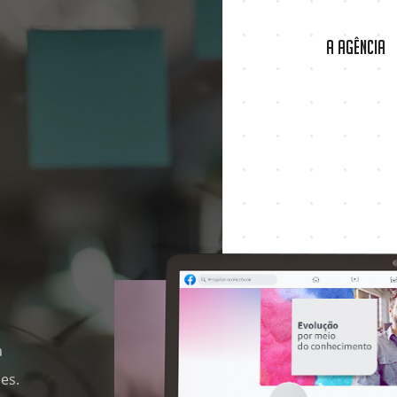
A Agência
a
es.