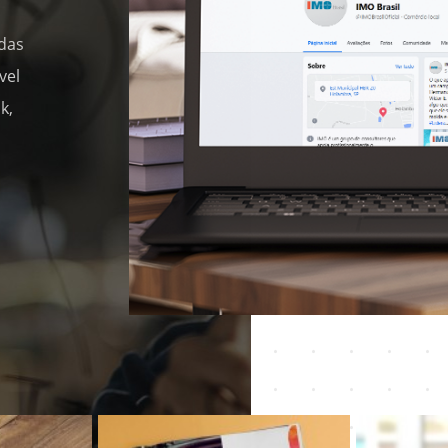
das
vel
k,