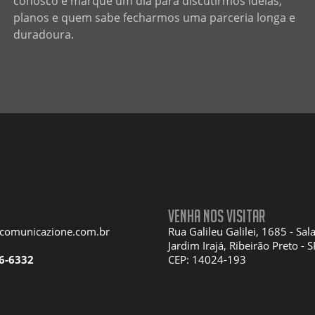
conosco e marque um dia para discutirmos ideias,
planos e quem sabe fecharmos uma parceria longa e
duradoura.
Venha nos visitar
acomunicazione.com.br
Rua Galileu Galilei, 1685 - Sal
Jardim Irajá, Ribeirão Preto - S
6-6332
CEP: 14024-193