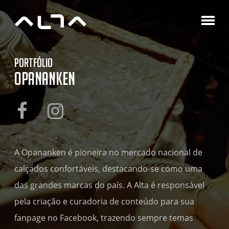
A
Agê
C
Portfólio
P
Opananken
B
C
A Opananken é pioneira no mercado nacional de
calçados confortáveis, destacando-se como uma
das grandes marcas do país. A Alta é responsável
pela criação e curadoria de conteúdo para sua
fanpage no Facebook, trazendo sempre temas