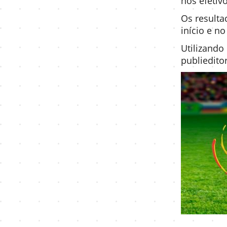
nos efetiv
Os result
início e n
Utilizando
publieditor