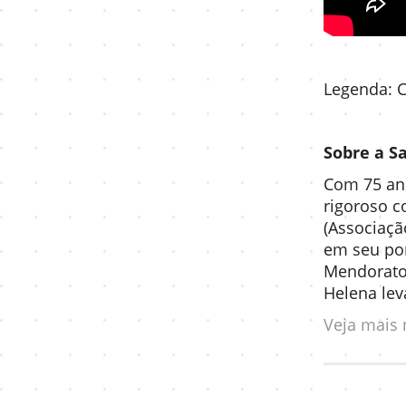
Legenda: C
Sobre a S
Com 75 ano
rigoroso c
(Associaçã
em seu por
Mendorato,
Helena lev
Veja mais 