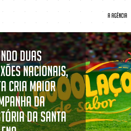
A Agência
indo duas
ixões nacionais,
ta cria maior
mpanha da
stória da Santa