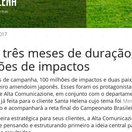
lena
nhas
017
três meses de duração
ões de impactos
 de campanha, 100 milhões de impactos e duas paixõ
iro amendoim japonês. Esses foram os protagonistas
de Alta Comunicazione, em conjunto com o departame
á feita para o cliente Santa Helena cujo tema foi
Me
 e acompanhará a reta final do Campeonato Brasilei
ira estratégica para seus clientes, a Alta Comunica
de pensando e estruturando primeiro a ideia central p