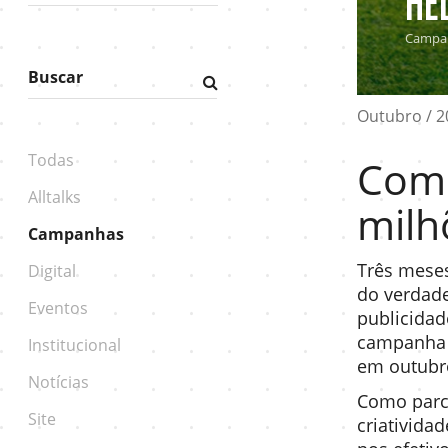
He
Campa
Buscar
Fazer
pesquisa
Outubro / 2
Todas
Com 
Alltalks
milh
Campanhas
Três meses
Digital
do verdade
Eventos
publicida
campanha j
Institucional
em outubro
Notícias
Como parce
Site
criativida