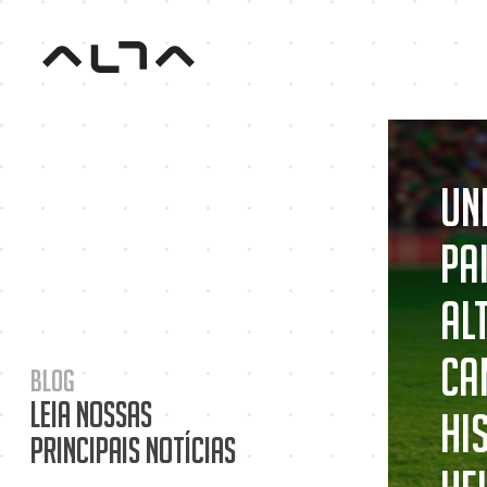
Un
pa
Al
ca
Blog
Leia nossas
hi
principais notícias