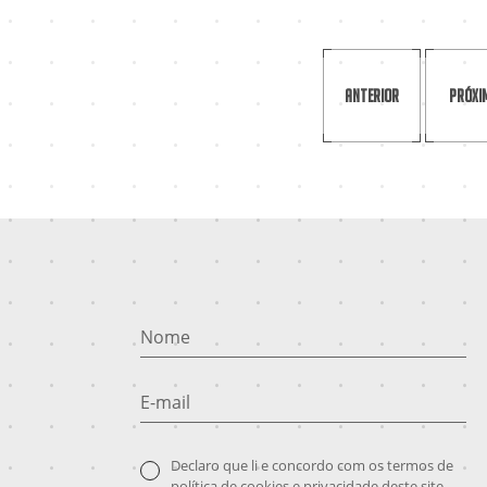
Anterior
Próxi
Nome
E-mail
Declaro que li e concordo com os termos de
política de cookies
e
privacidade
deste site.