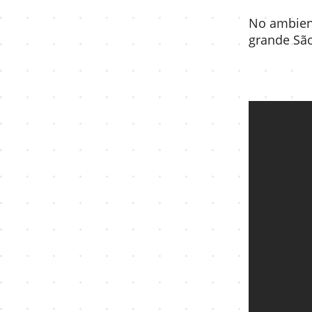
No ambient
grande Sã