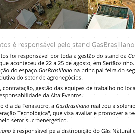
s
ntos é responsável pelo stand GasBrasilian
ntos foi responsável por toda a gestão do stand da
Gas
que aconteceu de 22 a 25 de agosto, em Sertãozinho
ração do espaço
GasBrasiliano
na principal feira do s
dutiva do setor de agronegócios.
contratação, gestão das equipes de trabalho no loc
esponsabilidade da Alta Eventos.
o dia da Fenasucro, a
GasBrasiliano
realizou a soleni
ração Tecnológica", que visa avaliar e promover a t
 pelo setor sucroenergético.
liano
é responsável pela distribuição do Gás Natural 