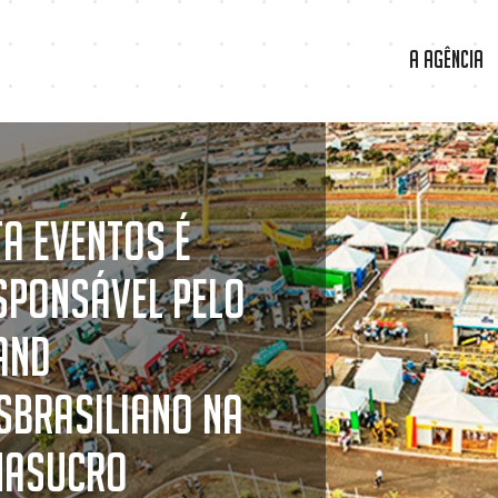
A Agência
ta Eventos é
sponsável pelo
and
sBrasiliano na
nasucro