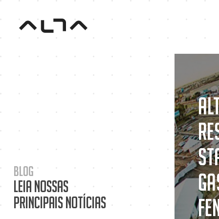
Al
re
St
Blog
Ga
Leia nossas
principais notícias
Fe