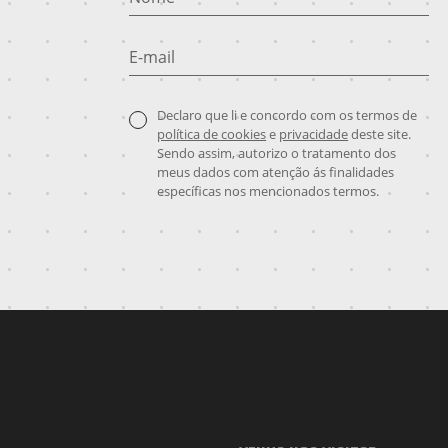
E-mail
Declaro que li e concordo com os termos de
política de cookies
e
privacidade
deste site.
Sendo assim, autorizo o tratamento dos
meus dados com atenção ás finalidades
específicas nos mencionados termos.