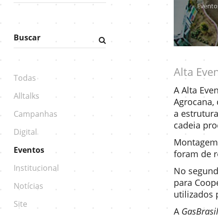
Evento
Buscar
Fazer
pesquisa
Alta Eve
Todas
A Alta Eve
Alltalks
Agrocana, 
a estrutu
Campanhas
cadeia pro
Digital
Montagem, 
Eventos
foram de r
Institucional
No segund
para Coope
Notícias
utilizados
Site
A
GasBrasi