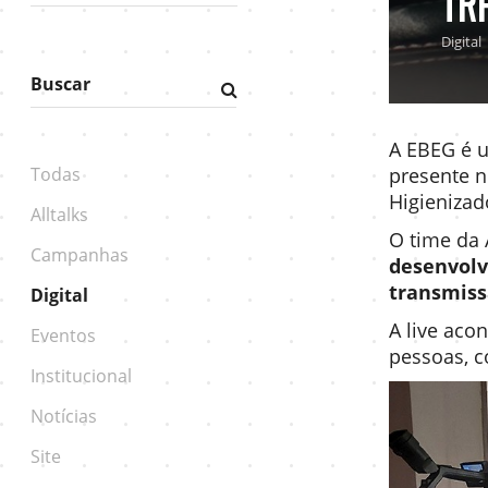
Tr
Digital
Buscar
Fazer
pesquisa
A EBEG é u
Todas
presente n
Higienizad
Alltalks
O time da 
Campanhas
desenvolv
transmiss
Digital
A live aco
Eventos
pessoas, c
Institucional
Notícias
Site