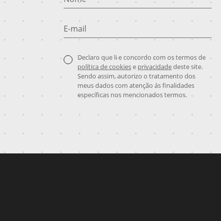
E-mail
Declaro que li e concordo com os termos de
política de cookies
e
privacidade
deste site.
Sendo assim, autorizo o tratamento dos
meus dados com atenção ás finalidades
específicas nos mencionados termos.