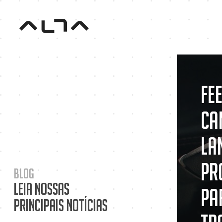
Fe
Ca
la
pr
Blog
Leia nossas
pa
principais notícias