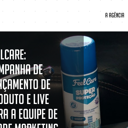
A Agência
elCare:
mpanha de
nçamento de
oduto e live
ra a equipe de