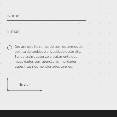
Nome
E-mail
Declaro que li e concordo com os termos de
política de cookies
e
privacidade
deste site.
Sendo assim, autorizo o tratamento dos
meus dados com atenção ás finalidades
específicas nos mencionados termos.
Enviar