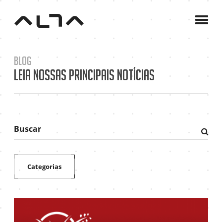
A
Agê
C
Blog
P
Leia nossas principais notícias
B
C
Buscar
Fazer
pesqu
Categorias