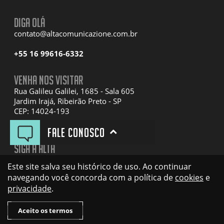
Diga olá
contato@altacomunicazione.com.br
+55 16 99616-6332
Venha nos visitar
Rua Galileu Galilei, 1685 - Sala 605
Jardim Irajá, Ribeirão Preto - SP
CEP: 14024-193
Fale conosco
Siga a Alta
Facebook
Este site salva seu histórico de uso. Ao continuar
Instagram
navegando você concorda com a política de
cookies
e
Linkedin
privacidade
.
YouTube
Aceito os termos