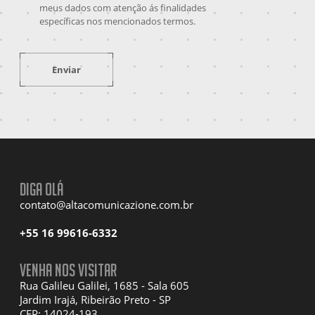
meus dados com atenção ás finalidades
específicas nos mencionados termos.
Enviar
Diga olá
contato@altacomunicazione.com.br
+55 16 99616-6332
Venha nos visitar
Rua Galileu Galilei, 1685 - Sala 605
Jardim Irajá, Ribeirão Preto - SP
CEP: 14024-193