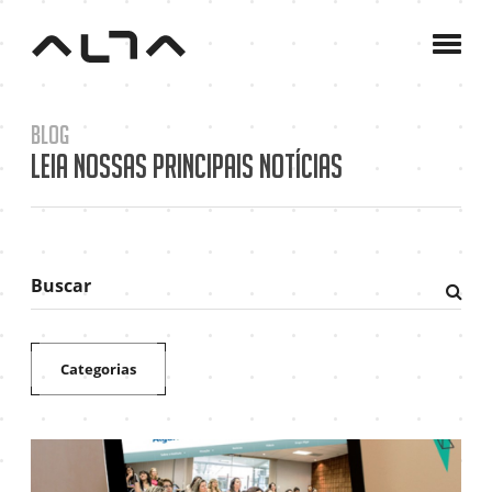
A
Agê
C
Blog
P
Leia nossas principais notícias
B
C
Buscar
Fazer
pesqu
Categorias