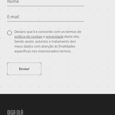
Nome
E-mail
Declaro que li e concordo com os termos de
política de cookies
e
privacidade
deste site.
Sendo assim, autorizo o tratamento dos
meus dados com atenção ás finalidades
específicas nos mencionados termos.
Enviar
Diga olá