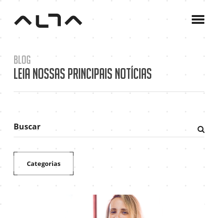
A
Agê
C
Blog
P
Leia nossas principais notícias
B
C
Buscar
Fazer
pesqu
Categorias