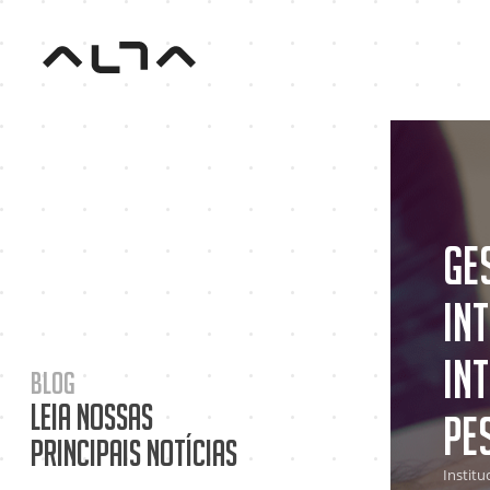
Ge
Int
In
Blog
Leia nossas
Pe
principais notícias
Institu