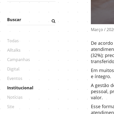
Buscar
Fazer
pesquisa
Março / 202
Todas
De acordo 
atendimen
Alltalks
(32%); pre
Campanhas
transferid
Digital
Em muitos 
e íntegro.
Eventos
A gestão d
Institucional
pessoal, p
Notícias
valor.
Esse forma
Site
atendiment