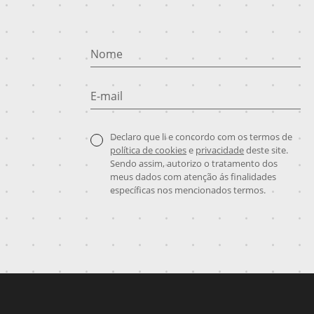
Nome
E-mail
Declaro que li e concordo com os termos de
política de cookies
e
privacidade
deste site.
Sendo assim, autorizo o tratamento dos
meus dados com atenção ás finalidades
específicas nos mencionados termos.