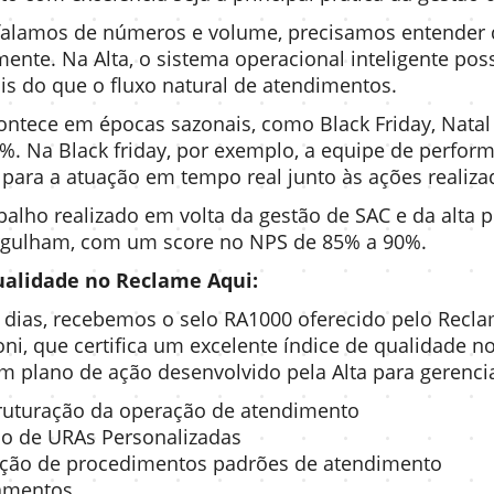
alamos de números e volume, precisamos entender qu
mente. Na Alta, o sistema operacional inteligente pos
s do que o fluxo natural de atendimentos.
contece em épocas sazonais, como Black Friday, Nat
%. Na Black friday, por exemplo, a equipe de perfo
para a atuação em tempo real junto às ações realiza
balho realizado em volta da gestão de SAC e da alta
rgulham, com um score no NPS de 85% a 90%.
ualidade no
Reclame Aqui:
dias, recebemos o selo RA1000 oferecido pelo Recla
oni, que certifica um excelente índice de qualidade n
m plano de ação desenvolvido pela Alta para gerenci
ruturação da operação de atendimento
ão de URAs Personalizadas
ição de procedimentos padrões de atendimento
amentos