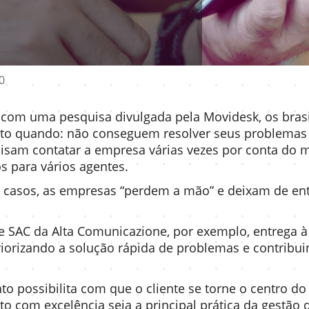
0
com uma pesquisa divulgada pela Movidesk, os brasi
to quando: não conseguem resolver seus problemas o
cisam contatar a empresa várias vezes por conta do
os para vários agentes.
casos, as empresas “perdem a mão” e deixam de entr
e SAC da Alta Comunicazione, por exemplo, entrega à
riorizando a solução rápida de problemas e contribu
to possibilita com que o cliente se torne o centro d
o com excelência seja a principal prática da gestão