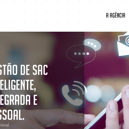
A Agência
stão de SAC
eligente,
tegrada e
ssoal.
cional