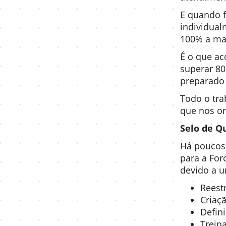
E quando f
individual
100% a mai
É o que a
superar 80
preparado 
Todo o tra
que nos o
Selo de Q
Há poucos 
para a For
devido a u
Reest
Criaç
Defin
Trein