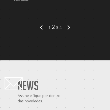
2
1
3
4
News
Assine e fique por dentro
das novidades.