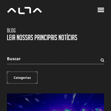
A
Agê
C
Blog
P
Leia nossas principais notícias
B
C
Buscar
Fazer
pesqu
Categorias