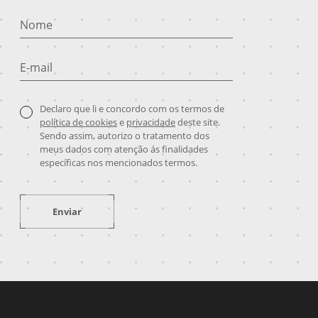
Nome
E-mail
Declaro que li e concordo com os termos de
política de cookies
e
privacidade
deste site.
Sendo assim, autorizo o tratamento dos
meus dados com atenção ás finalidades
específicas nos mencionados termos.
Enviar